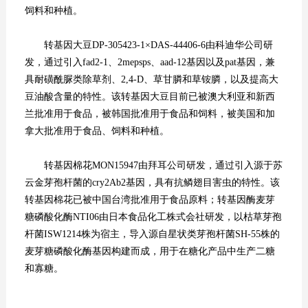
饲料和种植。
转基因大豆DP-305423-1×DAS-44406-6由科迪华公司研
发，通过引入fad2-1、2mepsps、aad-12基因以及pat基因，兼
具耐磺酰脲类除草剂、2,4-D、草甘膦和草铵膦，以及提高大
豆油酸含量的特性。该转基因大豆目前已被澳大利亚和新西
兰批准用于食品，被韩国批准用于食品和饲料，被美国和加
拿大批准用于食品、饲料和种植。
转基因棉花MON15947由拜耳公司研发，通过引入源于苏
云金芽孢杆菌的cry2Ab2基因，具有抗鳞翅目害虫的特性。该
转基因棉花已被中国台湾批准用于食品原料；转基因酶麦芽
糖磷酸化酶NTI06由日本食品化工株式会社研发，以枯草芽孢
杆菌ISW1214株为宿主，导入源自星状类芽孢杆菌SH-55株的
麦芽糖磷酸化酶基因构建而成，用于在糖化产品中生产二糖
和寡糖。