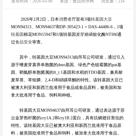
发布时间：2026-03-06
来源：食品伙伴网
浏览量：
234
2026年2月2日，日本
消费者
厅宣布3项
转基因大豆
MON94313、MON94637和DP-305423-1 × DAS-44406-6，1项
转基因
棉花MON15947和1项转基因
麦芽糖
磷酸
化酶NTI06通
过
食品安全
审查。
其中，转基因大豆MON94313由拜耳公司研发，通过引入
源于嗜麦芽寡养单胞菌的dmo基因、绿色产色链霉菌的pat基
因、鞘氨醇单胞菌属的ft_t.1基因和水稻的TDO基因，兼具耐
麦草畏、草铵膦、2,4-D和硝磺草酮的特性。该转基因大豆已
被澳大利亚和新西兰批准用于食品或食品原料，被美国和加
拿大批准用于食品、饲料和种植。
转基因大豆MON94637由拜耳公司研发，通过表达源于苏
云金芽孢杆菌的cry1A.2和cry1B.2蛋白，具有抗鳞翅目害虫的
特性。该转基因大豆已被澳大利亚和新西兰批准用于食品原
料，被美国批准用于食品和饲料，被加拿大批准用于食品、