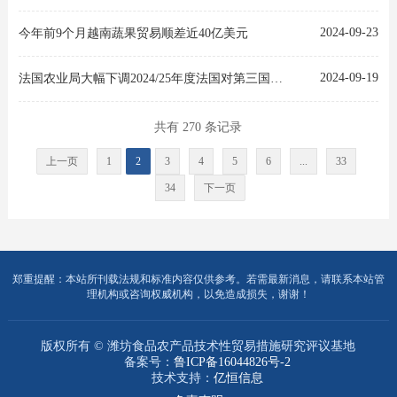
2024-09-23
今年前9个月越南蔬果贸易顺差近40亿美元
2024-09-19
法国农业局大幅下调2024/25年度法国对第三国的小麦出口预期
共有 270 条记录
上一页
1
2
3
4
5
6
...
33
34
下一页
郑重提醒：本站所刊载法规和标准内容仅供参考。若需最新消息，请联系本站管
理机构或咨询权威机构，以免造成损失，谢谢！
版权所有 © 潍坊食品农产品技术性贸易措施研究评议基地
备案号：
鲁ICP备16044826号-2
技术支持：
亿恒信息