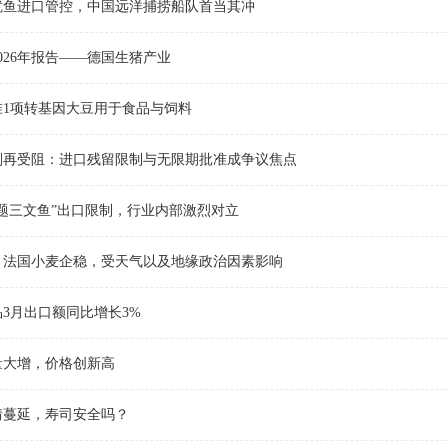
鱿鱼进口管控，中国远洋捕捞船队首当其冲
026年报告——德国生猪产业
准1项转基因大豆用于食品与饲料
则再受阻：进口残留限制与无限期批准成争议焦点
题三文鱼”出口限制，行业内部激烈对立
：法国小麦企稳，受天气以及地缘政治因素影响
3月出口额同比增长3%
量大增，价格创新高
情蔓延，寿司安全吗？