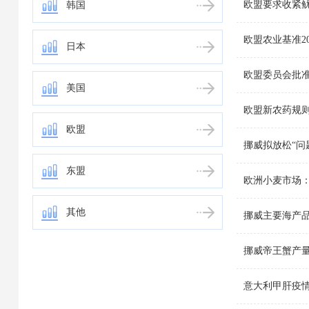
欧盟要求收紧
韩国
欧盟农业基准2
日本
欧盟委员会批
美国
欧盟新农药规
欧盟
挪威拟放松“问
东盟
欧洲小麦市场
其他
挪威主要海产品
挪威帝王蟹产
意大利甲肝疫