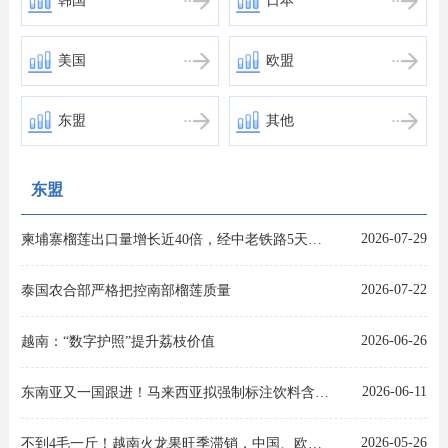
韩国
日本
美国
欧盟
东盟
其他
东盟
2026-07-29
柬埔寨榴莲出口量增长近40倍，经中老铁路5天直达
2026-07-22
泰国农合部严格把控南部榴莲质量
2026-06-26
越南：“数字护照”提升荔枝价值
2026-06-11
东南亚又一国跟进！马来西亚拟强制标注饮料含糖等级，中国出口企业需提前布局
2026-05-26
不到4毛一斤！越南火龙果旺季滞销，中国、欧洲市场均遇冷