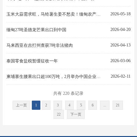
2026-05-18
玉米大蒜需求旺，马铃薯生姜不愁卖！缅甸农产品流通全线发力
2026-04-20
缅甸27吨圣德龙芒果出口到中国
2026-04-13
马来西亚在吉打州查获7吨非法猪肉
2026-03-06
泰国零食盐税暂缓征收一年
2026-02-11
柬埔寨生腰果出口超100万吨，2月举办中国企业对接会
共有 220 条记录
上一页
1
2
3
4
5
6
...
21
22
下一页